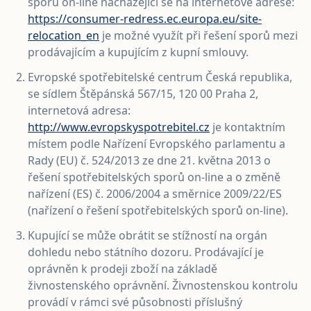
sporů on-line nacházející se na internetové adrese:
https://consumer-redress.ec.europa.eu/site-
relocation_en
je možné využít při řešení sporů mezi
prodávajícím a kupujícím z kupní smlouvy.
Evropské spotřebitelské centrum Česká republika,
se sídlem Štěpánská 567/15, 120 00 Praha 2,
internetová adresa:
http://www.evropskyspotrebitel.cz
je kontaktním
místem podle Nařízení Evropského parlamentu a
Rady (EU) č. 524/2013 ze dne 21. května 2013 o
řešení spotřebitelských sporů on-line a o změně
nařízení (ES) č. 2006/2004 a směrnice 2009/22/ES
(nařízení o řešení spotřebitelských sporů on-line).
Kupující se může obrátit se stížností na orgán
dohledu nebo státního dozoru. Prodávající je
oprávněn k prodeji zboží na základě
živnostenského oprávnění. Živnostenskou kontrolu
provádí v rámci své působnosti příslušný