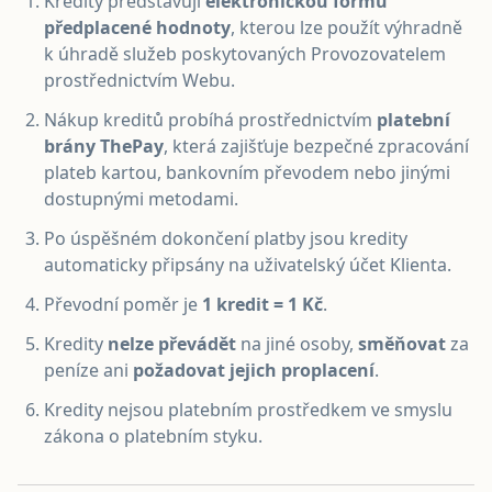
Kredity představují
elektronickou formu
předplacené hodnoty
, kterou lze použít výhradně
k úhradě služeb poskytovaných Provozovatelem
prostřednictvím Webu.
Nákup kreditů probíhá prostřednictvím
platební
brány ThePay
, která zajišťuje bezpečné zpracování
plateb kartou, bankovním převodem nebo jinými
dostupnými metodami.
Po úspěšném dokončení platby jsou kredity
automaticky připsány na uživatelský účet Klienta.
Převodní poměr je
1 kredit = 1 Kč
.
Kredity
nelze převádět
na jiné osoby,
směňovat
za
peníze ani
požadovat jejich proplacení
.
Kredity nejsou platebním prostředkem ve smyslu
zákona o platebním styku.