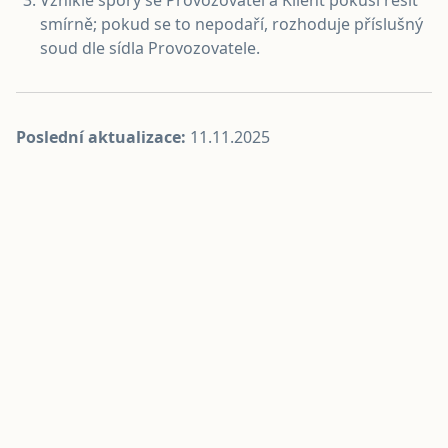
Vzniklé spory se Provozovatel a Klient pokusí řešit
smírně; pokud se to nepodaří, rozhoduje příslušný
soud dle sídla Provozovatele.
Poslední aktualizace:
11.11.2025