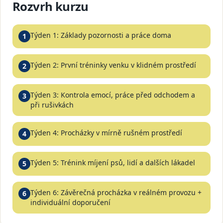
Rozvrh kurzu
Týden 1: Základy pozornosti a práce doma
1
Týden 2: První tréninky venku v klidném prostředí
2
Týden 3: Kontrola emocí, práce před odchodem a
3
při rušivkách
Týden 4: Procházky v mírně rušném prostředí
4
Týden 5: Trénink míjení psů, lidí a dalších lákadel
5
Týden 6: Závěrečná procházka v reálném provozu +
6
individuální doporučení